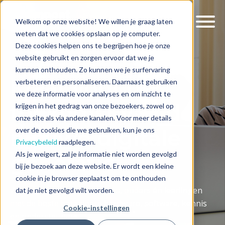
Welkom op onze website! We willen je graag laten
weten dat we cookies opslaan op je computer.
Deze cookies helpen ons te begrijpen hoe je onze
website gebruikt en zorgen ervoor dat we je
kunnen onthouden. Zo kunnen we je surfervaring
Klaar voor de
verbeteren en personaliseren. Daarnaast gebruiken
we deze informatie voor analyses en om inzicht te
toekomst van de
krijgen in het gedrag van onze bezoekers, zowel op
onze site als via andere kanalen. Voor meer details
nieuwe digitale
over de cookies die we gebruiken, kun je ons
Privacybeleid
raadplegen.
Als je weigert, zal je informatie niet worden gevolgd
generatie
bij je bezoek aan deze website. Er wordt een kleine
cookie in je browser geplaatst om te onthouden
Wij helpen scholen, docenten, ouders én leerlingen
dat je niet gevolgd wilt worden.
met de beste betaalbare hardware, software, kennis
Cookie-instellingen
en ondersteuning.