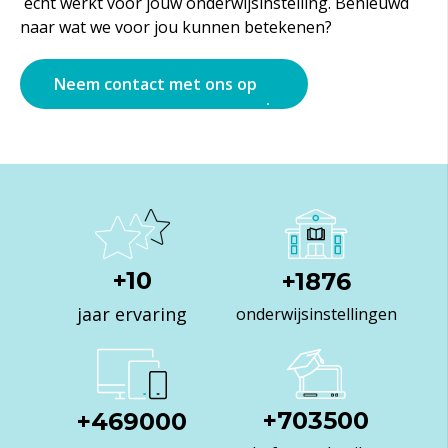
écht werkt voor jouw onderwijsinstelling. Benieuwd
naar wat we voor jou kunnen betekenen?​
Neem contact met ons op
+
10
+
2480
jaar ervaring
onderwijsinstellingen
+
928500
+
619000