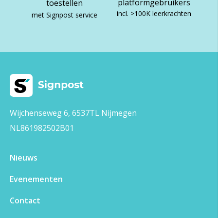
platformgebruikers
toestellen
incl. >100K leerkrachten
met Signpost service
Wijchenseweg 6, 6537TL Nijmegen
NL861982502B01
Nieuws
Evenementen
Contact