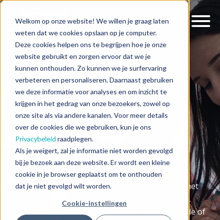
Welkom op onze website! We willen je graag laten
weten dat we cookies opslaan op je computer.
Deze cookies helpen ons te begrijpen hoe je onze
website gebruikt en zorgen ervoor dat we je
kunnen onthouden. Zo kunnen we je surfervaring
verbeteren en personaliseren. Daarnaast gebruiken
we deze informatie voor analyses en om inzicht te
Alles geregeld
krijgen in het gedrag van onze bezoekers, zowel op
onze site als via andere kanalen. Voor meer details
voor jouw
over de cookies die we gebruiken, kun je ons
Privacybeleid
raadplegen.
Als je weigert, zal je informatie niet worden gevolgd
schoollaptop
bij je bezoek aan deze website. Er wordt een kleine
cookie in je browser geplaatst om te onthouden
Je kind heeft een laptop nodig voor school. Met het
dat je niet gevolgd wilt worden.
totaalpakket van Signpost kies je voor zekerheid.
Cookie-instellingen
Geen onverwachte kosten, geen zorgen bij schade of