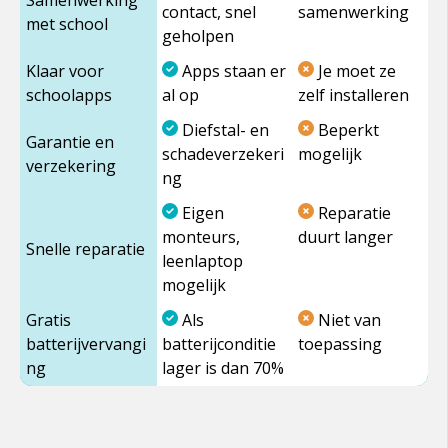
contact, snel
samenwerking
met school
geholpen
Klaar voor
Apps staan er
Je moet ze
schoolapps
al op
zelf installeren
Diefstal- en
Beperkt
Garantie en
schadeverzekeri
mogelijk
verzekering
ng
Eigen
Reparatie
monteurs,
duurt langer
Snelle reparatie
leenlaptop
mogelijk
Gratis
Als
Niet van
batterijvervangi
batterijconditie
toepassing
ng
lager is dan 70%