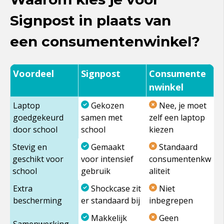
Signpost in plaats van
een consumentenwinkel?
Voordeel
Signpost
Consumente
nwinkel
Laptop
Gekozen
Nee, je moet
goedgekeurd
samen met
zelf een laptop
door school
school
kiezen
Stevig en
Gemaakt
Standaard
geschikt voor
voor intensief
consumentenkw
school
gebruik
aliteit
Extra
Shockcase zit
Niet
bescherming
er standaard bij
inbegrepen
Makkelijk
Geen
Samenwerking