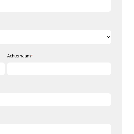
Achternaam
*