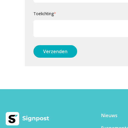
Toelichting
*
Nieuws
Evenement