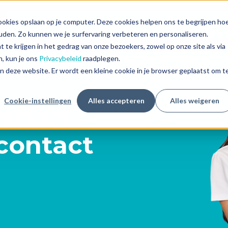
okies opslaan op je computer. Deze cookies helpen ons te begrijpen ho
Show submenu for Ons aanbod
Show s
Ons aanbod
Leerling
Over ons
Re
uden. Zo kunnen we je surfervaring verbeteren en personaliseren.
 te krijgen in het gedrag van onze bezoekers, zowel op onze site als via
n, kun je ons
Privacybeleid
raadplegen.
aan deze website. Er wordt een kleine cookie in je browser geplaatst om t
Cookie-instellingen
Alles accepteren
Alles weigeren
 graag
contact