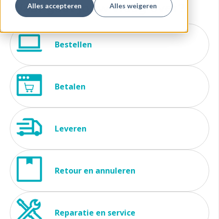
Waar gaat jouw vraag over?
Alles accepteren
Alles weigeren
Bestellen
Betalen
Leveren
Retour en annuleren
Reparatie en service