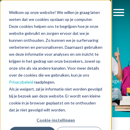
Welkom op onze website! We willen je graag laten
weten dat we cookies opslaan op je computer.
Deze cookies helpen ons te begrijpen hoe je onze
website gebruikt en zorgen ervoor dat we je
kunnen onthouden. Zo kunnen we je surfervaring
Veelgestelde
verbeteren en personaliseren. Daarnaast gebruiken
we deze informatie voor analyses en om inzicht te
vragen
krijgen in het gedrag van onze bezoekers, zowel op
onze site als via andere kanalen. Voor meer details
over de cookies die we gebruiken, kun je ons
Op deze pagina vind je snel antwoord op jouw vragen
Privacybeleid
raadplegen.
over bestellen, betalen, repareren en meer. Staat je
Als je weigert, zal je informatie niet worden gevolgd
vraag er niet tussen? Neem dan contact met ons op.
bij je bezoek aan deze website. Er wordt een kleine
cookie in je browser geplaatst om te onthouden
dat je niet gevolgd wilt worden.
Cookie-instellingen